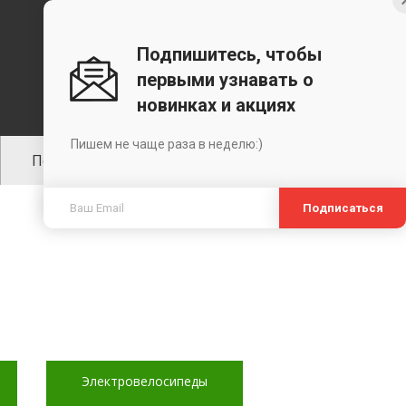
K сравнению
Войти в ЛК
Подпишитесь, чтобы
0 позиций
первыми узнавать о
на сумму 0 руб.
новинках и акциях
Пишем не чаще раза в неделю:)
Поддержка
Ремонт
Подписаться
Электровелосипеды
Аксессуары для вел