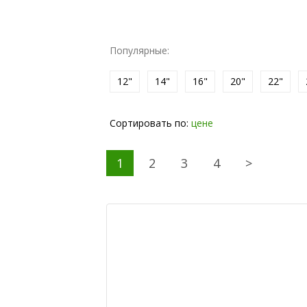
Популярные:
12"
14"
16"
20"
22"
Сортировать по:
цене
1
2
3
4
>