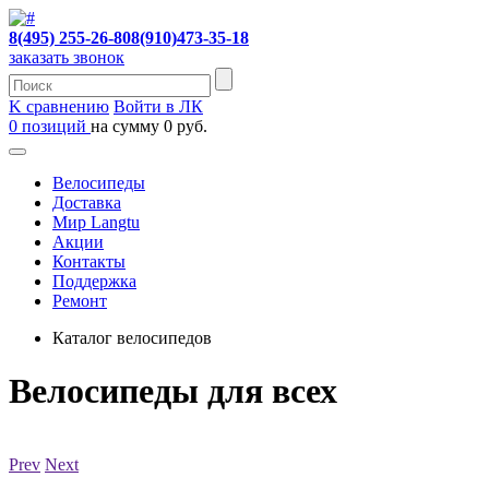
8(495) 255-26-80
8(910)473-35-18
заказать звонок
K сравнению
Войти в ЛК
0 позиций
на сумму 0 руб.
Велосипеды
Доставка
Мир Langtu
Акции
Контакты
Поддержка
Ремонт
Каталог велосипедов
Велосипеды для всех
Аксессуары для велосипедов
Запчасти
Prev
Next