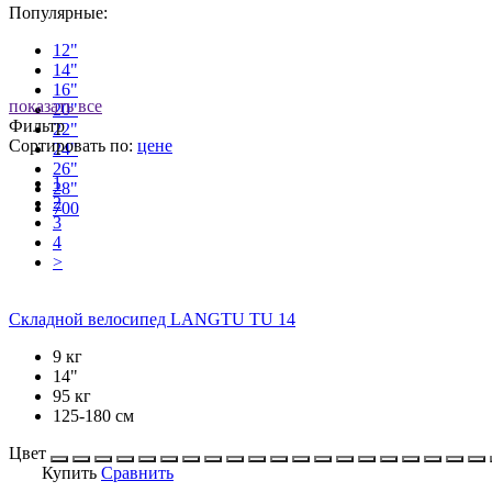
Популярные:
12"
14"
16"
показать все
20"
Фильтр
22"
Сортировать по:
цене
24"
26"
1
28"
2
700
3
4
>
Складной велосипед LANGTU TU 14
9 кг
14"
95 кг
125-180 см
Цвет
Купить
Сравнить