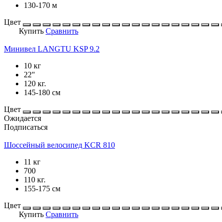
130-170 м
Цвет
Купить
Сравнить
Минивел LANGTU KSP 9.2
10 кг
22"
120 кг.
145-180 см
Цвет
Ожидается
Подписаться
Шоссейный велосипед KCR 810
11 кг
700
110 кг.
155-175 см
Цвет
Купить
Сравнить