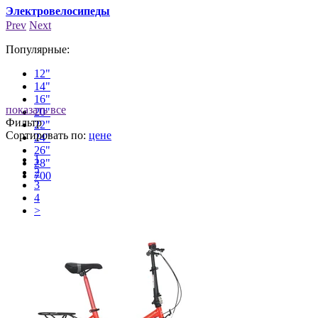
Электровелосипеды
Аксессуары для
За
велосипедов
Prev
Next
Популярные:
12"
14"
16"
показать все
20"
Фильтр
22"
Сортировать по:
цене
24"
26"
1
28"
2
700
3
4
>