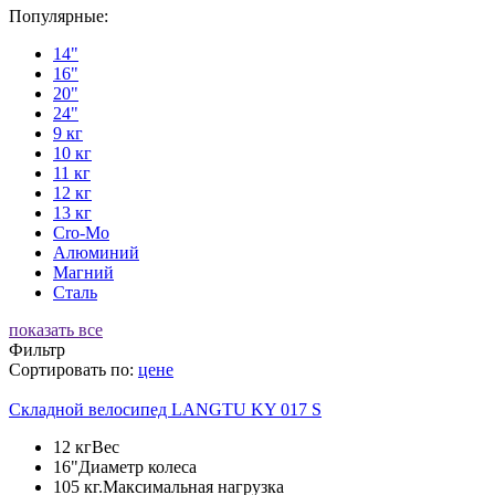
Популярные:
14"
16"
20"
24"
9 кг
10 кг
11 кг
12 кг
13 кг
Cro-Mo
Алюминий
Магний
Сталь
показать все
Фильтр
Сортировать по:
цене
Складной велосипед LANGTU KY 017 S
12 кг
Вес
16"
Диаметр колеса
105 кг.
Максимальная нагрузка