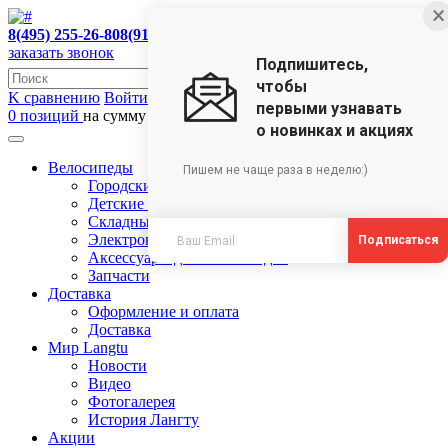
×
8(495) 255-26-80
8(910)473-35-18
заказать звонок
Подпишитесь,
чтобы
K сравнению
Войти в ЛК
первыми узнавать
0 позиций
на сумму 0 руб.
о новинках и акциях
Велосипеды
Пишем не чаще раза в неделю:)
Городские велосипеды
Детские велосипеды
Складные велосипеды
Электровелосипеды
Подписаться
Аксессуары для велосипедов
Запчасти
Доставка
Оформление и оплата
Доставка
Мир Langtu
Новости
Видео
Фотогалерея
История Лангту
Акции