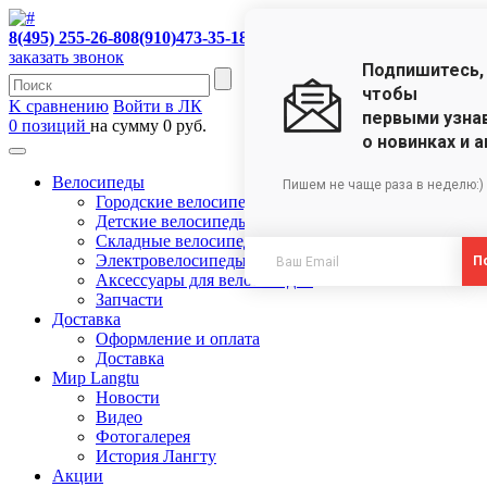
8(495) 255-26-80
8(910)473-35-18
заказать звонок
Подпишитесь,
чтобы
K сравнению
Войти в ЛК
первыми узна
0 позиций
на сумму 0 руб.
о новинках и 
Велосипеды
Пишем не чаще раза в неделю:)
Городские велосипеды
Детские велосипеды
Складные велосипеды
Электровелосипеды
П
Аксессуары для велосипедов
Запчасти
Доставка
Оформление и оплата
Доставка
Мир Langtu
Новости
Видео
Фотогалерея
История Лангту
Акции