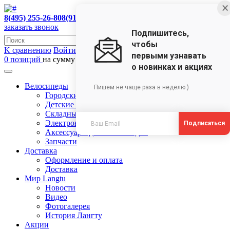
×
8(495) 255-26-80
8(910)473-35-18
заказать звонок
Подпишитесь,
чтобы
K сравнению
Войти в ЛК
первыми узнавать
0 позиций
на сумму 0 руб.
о новинках и акциях
Велосипеды
Пишем не чаще раза в неделю:)
Городские велосипеды
Детские велосипеды
Складные велосипеды
Электровелосипеды
Подписаться
Аксессуары для велосипедов
Запчасти
Доставка
Оформление и оплата
Доставка
Мир Langtu
Новости
Видео
Фотогалерея
История Лангту
Акции