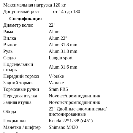
Максимальная нагрузка
120 кг.
Допустимый рост
от 145 до 180
Спецификация
Диаметр колес
22"
Рама
Alum
Вилка
Alum 22"
Вынос
Alum 31.8 mm
Руль
Alum 31.8 mm
Седло
Langtu sport
Подседельный
Alum 31,6 mm
штырь
Передний тормоз
V-brake
Задний тормоз
V-brake
Тормозные ручки
Sram FR5
Передняя втулка
Novotec/промподшипник
Задняя втулка
Novotec/промподшипник
22" Двойные алюминиевые/
Обода
пистонированные
Покрышки
Kenda 22*1-3/8 (c451)
Манетки / шифтер
Shimano M430