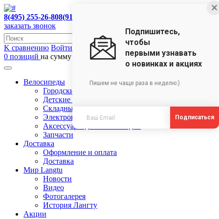
×
8(495) 255-26-80
8(910)473-35-18
заказать звонок
Подпишитесь,
чтобы
K сравнению
Войти в ЛК
первыми узнавать
0 позиций
на сумму 0 руб.
о новинках и акциях
Велосипеды
Пишем не чаще раза в неделю:)
Городские велосипеды
Детские велосипеды
Складные велосипеды
Электровелосипеды
Подписаться
Аксессуары для велосипедов
Запчасти
Доставка
Оформление и оплата
Доставка
Мир Langtu
Новости
Видео
Фотогалерея
История Лангту
Акции