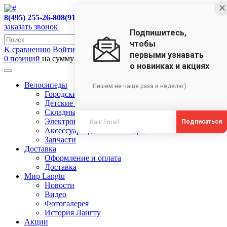
×
8(495) 255-26-80
8(910)473-35-18
заказать звонок
Подпишитесь,
чтобы
K сравнению
Войти в ЛК
первыми узнавать
0 позиций
на сумму 0 руб.
о новинках и акциях
Велосипеды
Пишем не чаще раза в неделю:)
Городские велосипеды
Детские велосипеды
Складные велосипеды
Электровелосипеды
Подписаться
Аксессуары для велосипедов
Запчасти
Доставка
Оформление и оплата
Доставка
Мир Langtu
Новости
Видео
Фотогалерея
История Лангту
Акции